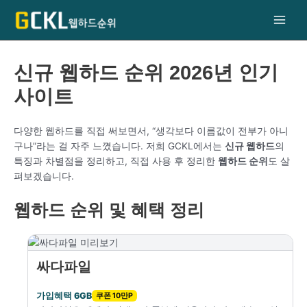
콘
텐
Main
츠
로
Men
건
신규 웹하드 순위 2026년 인기
너
사이트
뛰
기
다양한 웹하드를 직접 써보면서, “생각보다 이름값이 전부가 아니
구나”라는 걸 자주 느꼈습니다. 저희 GCKL에서는
신규 웹하드
의
특징과 차별점을 정리하고, 직접 사용 후 정리한
웹하드 순위
도 살
펴보겠습니다.
웹하드 순위 및 혜택 정리
싸다파일
가입혜택 6GB
쿠폰 10만P