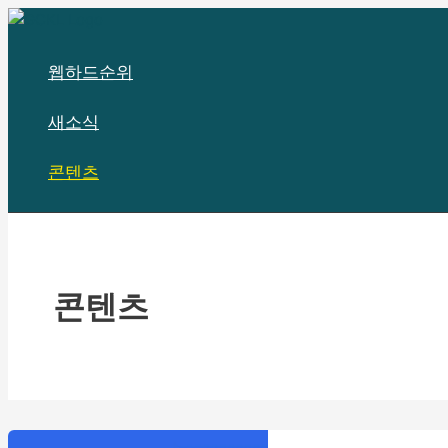
콘
텐
츠
웹하드순위
로
건
새소식
너
뛰
콘텐츠
기
콘텐츠